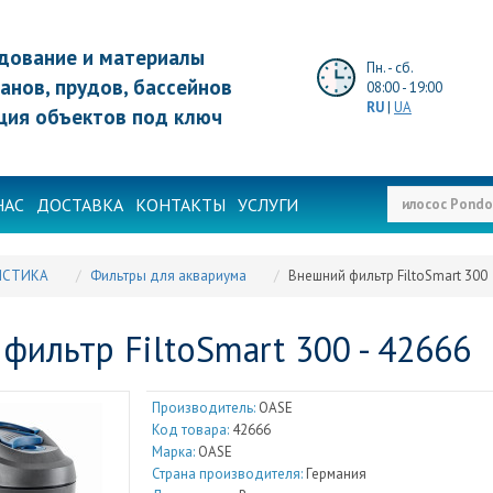
дование и материалы
Пн. - сб.
анов, прудов, бассейнов
08:00 - 19:00
RU
|
UA
ция объектов под ключ
НАС
ДОСТАВКА
КОНТАКТЫ
УСЛУГИ
ИСТИКА
Фильтры для аквариума
Внешний фильтр FiltoSmart 300
фильтр FiltoSmart 300 - 42666
Производитель:
OASE
Код товара:
42666
Марка:
OASE
Страна производителя:
Германия