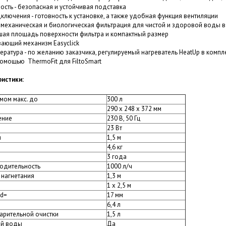
ость - безопасная и устойчивая подставка
ключения - готовность к установке, а также удобная функция вентиляции
механическая и биологическая фильтрация для чистой и здоровой воды в
шая площадь поверхности фильтра и компактный размер
вающий механизм Easyclick
ратура - по желанию заказчика, регулируемый нагреватель HeatUp в компле
омощью ThermoFit для FiltoSmart
ристики:
мом макс. до
300 л
290 х 248 х 372 мм
ение
230 В, 50 Гц
23 Вт
я
1,5 м
4,6 кг
3 года
одительность
1000 л/ч
 нагнетания
1,3 м
1 х 2,5 м
 d=
17 мм
6,4 л
арительной очистки
1,5 л
ой воды
Да