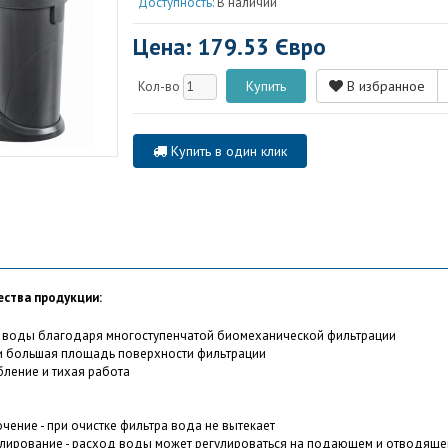
Доступность:
В наличии
Цена: 179.53 Євро
В избранное
Кол-во
Купить в один клик
ества продукции:
а воды благодаря многоступенчатой биомеханической фильтрации
 и большая площадь поверхности фильтрации
бление и тихая работа
чение - при очистке фильтра вода не вытекает
лирование - расход воды может регулироваться на подающем и отводяще