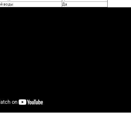
ой воды
Да