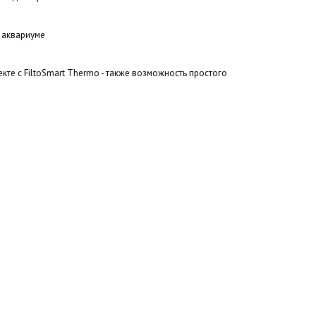
 аквариуме
кте с FiltoSmart Thermo - также возможность простого