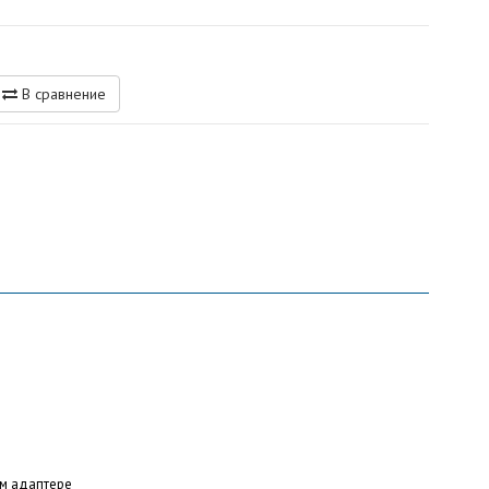
В сравнение
м адаптере