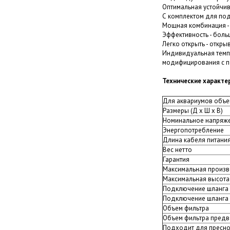
Оптимальная устойчив
С комплектом для под
Мощная комбинация - 
Эффективность - боль
Легко открыть - откры
Индивидуальная темпе
модифицирования с п
Технические характе
Для аквариумов объе
Размеры (Д х Ш х В)
Номинальное напряж
Энергопотребление
Длина кабеля питани
Вес нетто
Гарантия
Максимальная произв
Максимальная высота
Подключение шланга
Подключение шланга
Объем фильтра
Объем фильтра предв
Подходит для пресн