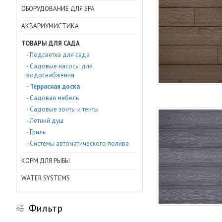
ОБОРУДОВАНИЕ ДЛЯ SPA
АКВАРИУМИСТИКА
ТОВАРЫ ДЛЯ САДА
- Подсветка для сада
- Садовые насосы для
водоснабжения
- Террасная доска
- Садовая мебель
- Садовые зонты и тенты
- Летний душ
- Гриль
- Системы автоматического полива
КОРМ ДЛЯ РЫБЫ
WATER SYSTEMS
Фильтр