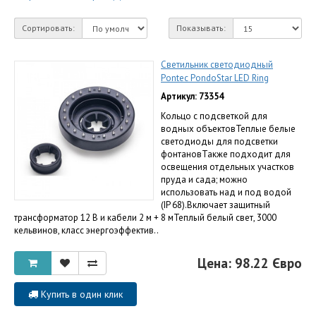
Сортировать:
Показывать:
Светильник светодиодный
Pontec PondoStar LED Ring
Артикул: 73354
Кольцо с подсветкой для
водных объектовТеплые белые
светодиоды для подсветки
фонтановТакже подходит для
освещения отдельных участков
пруда и сада; можно
использовать над и под водой
(IP 68).Включает защитный
трансформатор 12 В и кабели 2 м + 8 мТеплый белый свет, 3000
кельвинов, класс энергоэффектив..
Цена: 98.22 Євро
Купить в один клик