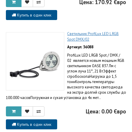
Цена: 170.92 Євро
Купить в один клик
Светильник ProfiLux LED L RGB
Spot DMX/02
Артикул: 36088
ProfiLux LED L RGB Spot / DMX /
02 является новым мощным RGB
светильником OASE 837 Лм с
углом луча 11°, 21 ВтЭффект
стробоскопаНагрузка до 1,5
тоннКонтроль температуры
высокого качества светодиода
на экстра-долгий срок службы до
100.000 часовПогружная и сухая установка до 4х мет..
Цена: 0.00 Євро
Купить в один клик