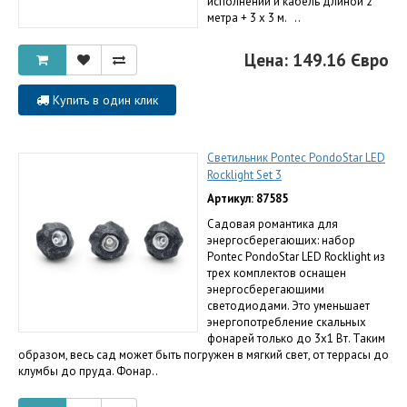
исполнении и кабель длиной 2
метра + 3 х 3 м. ..
Цена: 149.16 Євро
Купить в один клик
Светильник Pontec PondoStar LED
Rocklight Set 3
Артикул: 87585
Садовая романтика для
энергосберегающих: набор
Pontec PondoStar LED Rocklight из
трех комплектов оснащен
энергосберегающими
светодиодами. Это уменьшает
энергопотребление скальных
фонарей только до 3х1 Вт. Таким
образом, весь сад может быть погружен в мягкий свет, от террасы до
клумбы до пруда. Фонар..