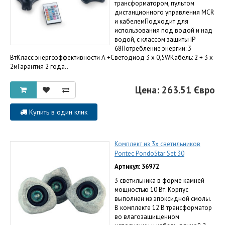
трансформатором, пультом
дистанционного управления MCR
и кабелемПодходит для
использования под водой и над
водой, с классом защиты IP
68Потребление энергии: 3
ВтКласс энергоэффективности А +Светодиод 3 х 0,5WКабель: 2 + 3 х
2мГарантия 2 года..
Цена: 263.51 Євро
Купить в один клик
Комплект из 3х светильников
Pontec PondoStar Set 30
Артикул: 36972
3 светильника в форме камней
мощностью 10 Вт. Корпус
выполнен из эпоксидной смолы.
В комплекте 12 В трансформатор
во влагозащищенном