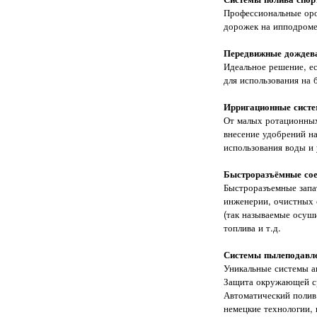
Профессиональные орос
дорожек на ипподроме
Передвижные дождев
Идеальное решение, ес
для использования на 
Ирригационные систем
От малых ротационных
внесение удобрений на
использования воды и
Быстроразъёмные сое
Быстроразъемные запа
инженерии, очистных 
(так называемые осуши
топлива и т.д.
Системы пылеподавле
Уникальные системы а
Защита окружающей ср
Автоматический полив
немецкие технологии,