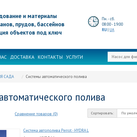
дование и материалы
Пн. - сб.
анов, прудов, бассейнов
08:00 - 19:00
RU
|
UA
ция объектов под ключ
НАС
ДОСТАВКА
КОНТАКТЫ
УСЛУГИ
Я САДА
Системы автоматического полива
автоматического полива
Сортировать:
Сравнение товаров (0)
Система автополива Perrot - HYDRA L