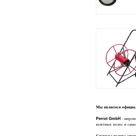
Мы являемся официал
Perrot GmbH
- миров
взлетных полос и сам
Системы полива спор