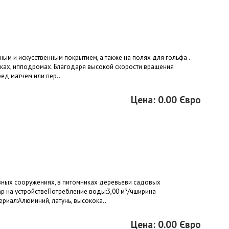
м и искусственным покрытием, а также на полях для гольфа .
рках, ипподромах. Благодаря высокой скорости вращения
д матчем или пер..
Цена: 0.00 Євро
вных сооружениях, в питомниках деревьеви садовых
ар на устройствеПотребление воды:3,00 м³/чширина
риал:Алюминий, латунь, высокока..
Цена: 0.00 Євро