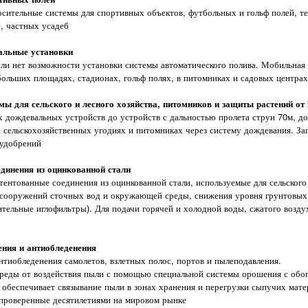
ительные системы для спортивных объектов, футбольных и гольф полей, тен
, частных усадеб
альные установки
ли нет возможности установки системы автоматического полива. Мобильная 
больших площадях, стадионах, гольф полях, в питомниках и садовых центрах
ы для сельского и лесного хозяйства, питомников и защиты растений от
 дождевальных устройств до устройств с дальностью пролета струи 70м, до
 сельскохозяйственных угодиях и питомниках через систему дождевания. За
 удобрений
динения из оцинкованной стали
тентованные соединения из оцинкованной стали, используемые для сельского
сооружений сточных вод и окружающей среды, снижения уровня грунтовых в
тельные иглофильтры). Для подачи горячей и холодной воды, сжатого воздух
ния и антиобледенения
нтиобледенения самолетов, взлетных полос, портов и пылеподавления.
еды от воздействия пыли с помощью специальной системы орошения с обог
 обеспечивает связывание пыли в зонах хранения и перегрузки сыпучих мате
 проверенные десятилетиями на мировом рынке