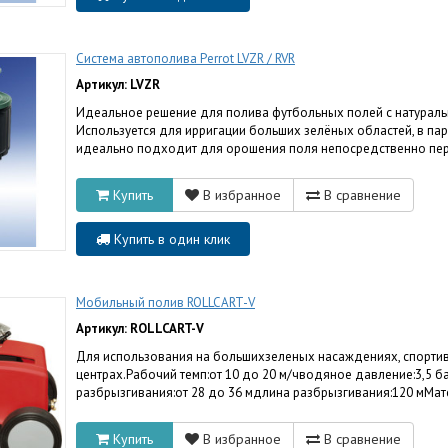
Система автополива Perrot LVZR / RVR
Артикул: LVZR
Идеальное решение для полива футбольных полей с натуральны
Используется для ирригации больших зелёных областей, в па
идеально подходит для орошения поля непосредственно пере
Купить
В избранное
В сравнение
Купить в один клик
Мобильный полив ROLLCART-V
Артикул: ROLLCART-V
Для использования на большихзеленых насаждениях, спорти
центрах.Рабочий темп:от 10 до 20 м/чводяное давление:3,5 б
разбрызгивания:от 28 до 36 мдлина разбрызгивания:120 мМате
Купить
В избранное
В сравнение