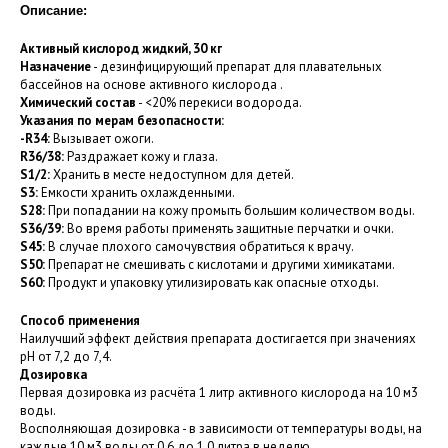
Описание:
Активный кислород жидкий, 30 кг
Назначение
- дезинфицирующий препарат для плавательных
бассейнов на основе активного кислорода .
Х
имический состав
- <20% перекиси водорода.
Указания по мерам безопасности:
-R34:
Вызывает ожоги.
R36/38:
Раздражает кожу и глаза.
S1/2:
Хранить в месте недоступном для детей.
S3:
Емкости хранить охлажденными.
S28:
При попадании на кожу промыть большим количеством воды.
S36/39:
Во время работы применять защитные перчатки и очки.
S45:
В случае плохого самочувствия обратиться к врачу.
S50:
Препарат не смешивать с кислотами и другими химикатами.
S60:
Продукт и упаковку утилизировать как опасные отходы.
Способ применения
Наилучший эффект действия препарата достигается при значениях
рН от 7,2 до 7,4.
Дозировка
Первая дозировка из расчёта 1 литр активного кислорода на 10 м3
воды.
Восполняющая дозировка - в зависимости от температуры воды, на
каждые 10 м3 воды от 0,6 до 1,0 литра в неделю.