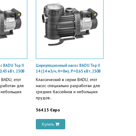
 BADU Top II
Циркуляционный насос BADU Top II
0,45 кВт, 230В
14 (14 м3/ч, Н=8м), P=0,65 кВт, 230В
 BADU, этот
Классический в серии BADU, этот
зработан для
насос специально разработан для
и небольших
средних бассейнов и небольших
прудов..
564.15 Євро
Купить