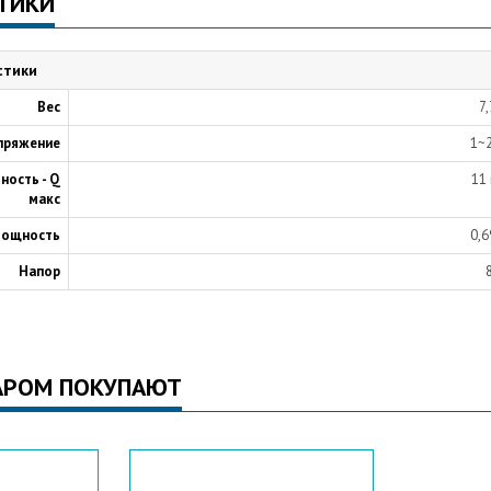
ТИКИ
стики
Вес
7,
пряжение
1~
ность - Q
11
макс
мощность
0,6
Напор
АРОМ ПОКУПАЮТ