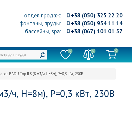
отдел продаж
:
+38 (050) 325 22 20
фонтаны, пруды
:
+38 (050) 954 11 14
бассейны, spa
:
+38 (067) 101 01 57
0
0
0
ос BADU Top II 8 (8 м3/ч, Н=8м), P=0,3 кВт, 230В
3/ч, Н=8м), P=0,3 кВт, 230В