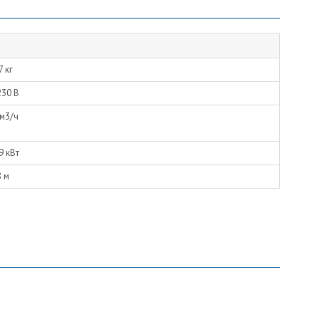
7 кг
230 В
 м3/ч
9 кВт
8 м