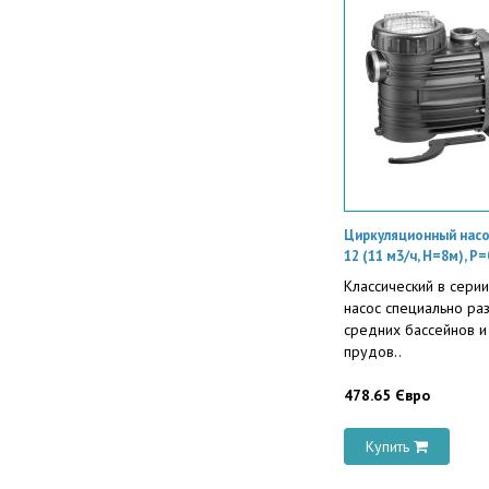
Циркуляционный насос
12 (11 м3/ч, Н=8м), P=
Классический в серии
насос специально ра
средних бассейнов 
прудов..
478.65 Євро
Купить