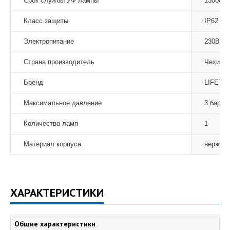
Срок службы УФ лампы
13000 ч
Класс защиты
IP62
Электропитание
230В (5
Страна производитель
Чехия
Бренд
LIFETE
Максимальное давление
3 бар
Количество ламп
1
Материал корпуса
нержаве
ХАРАКТЕРИСТИКИ
Общие характеристики