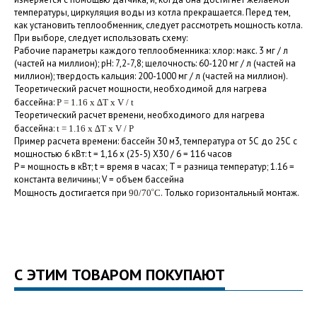
температуры, циркуляция воды из котла прекращается. Перед тем,
как установить теплообменник, следует рассмотреть мощность котла.
При выборе, следует использовать схему:
Рабочие параметры каждого теплообменника: хлор: макс. 3 мг / л
(частей на миллион); рН: 7,2-7,8; щелочность: 60-120 мг / л (частей на
миллион); твердость кальция: 200-1000 мг / л (частей на миллион).
Теоретический расчет мощности, необходимой для нагрева
бассейна:
P = 1.16 x
∆
T x V / t
Теоретический расчет времени, необходимого для нагрева
бассейна:
t = 1.16 x
∆
T x V / P
Пример расчета времени: бассейн 30 м3, температура от 5С до 25С с
мощностью 6 кВт: t = 1,16 х (25-5) X30 / 6 = 116 часов
P = мощность в кВт; t = время в часах; T = разница температур; 1.16 =
константа величины; V = объем бассейна
Мощность достигается при
. Только горизонтальный монтаж.
o
90/70
C
С ЭТИМ ТОВАРОМ ПОКУПАЮТ