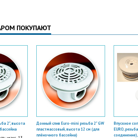
АРОМ ПОКУПАЮТ
ба 2", высота
Донный слив Euro-mini резьба 2" GW
Впускное со
 бассейна
пластмассовый, высота 12 см (для
EURO, резьба
плёночного бассейна)
соединение),
ть: макс. 13