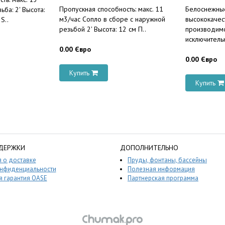
Пропускная способность: макс. 11
Белоснежны
ьба: 2' Высота:
м3/час Сопло в сборе с наружной
высококачест
S..
резьбой 2' Высота: 12 см П..
производимо
исключитель
0.00 Євро
0.00 Євро
Купить
Купить
ДЕРЖКИ
ДОПОЛНИТЕЛЬНО
 о доставке
Пруды, фонтаны, бассейны
онфиденциальности
Полезная информация
 гарантия OASE
Партнерская программа