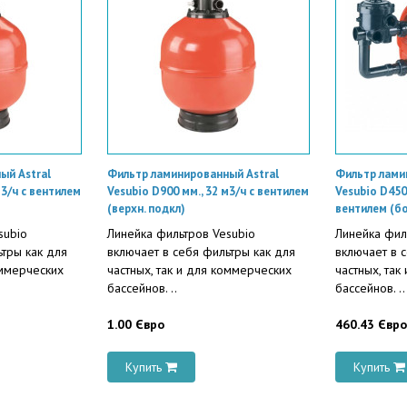
ый Astral
Фильтр ламинированный Astral
Фильтр лами
м3/ч с вентилем
Vesubio D900 мм., 32 м3/ч с вентилем
Vesubio D450 
(верхн. подкл)
вентилем (б
subio
Линейка фильтров Vesubio
Линейка фил
ьтры как для
включает в себя фильтры как для
включает в 
оммерческих
частных, так и для коммерческих
частных, так
бассейнов. ..
бассейнов. ..
1.00 Євро
460.43 Євро
Купить
Купить