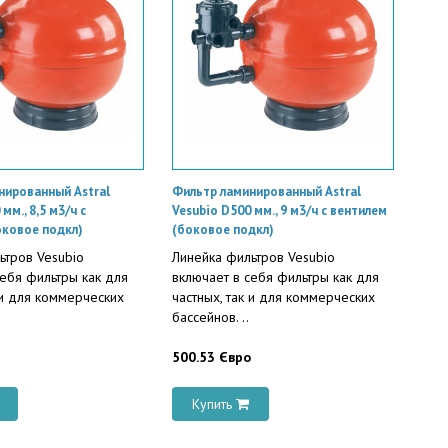
нированный Astral
Фильтр ламинированный Astral
мм., 8,5 м3/ч с
Vesubio D500 мм., 9 м3/ч с вентилем
оковое подкл)
(боковое подкл)
ьтров Vesubio
Линейка фильтров Vesubio
себя фильтры как для
включает в себя фильтры как для
 и для коммерческих
частных, так и для коммерческих
бассейнов. ..
500.53 Євро
Купить