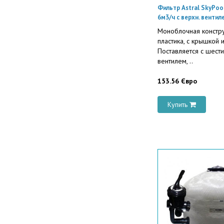
Фильтр Astral SkyPoo
6м3/ч с верхн. вентил
Моноблочная констру
пластика, с крышкой 
Поставляется с шест
вентилем, ..
153.56 Євро
Купить