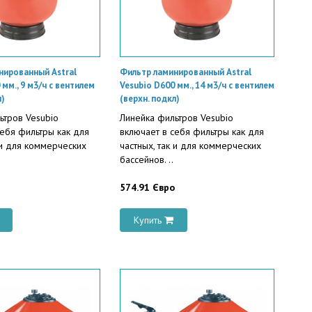
нированный Astral
Фильтр ламинированный Astral
 мм., 9 м3/ч с вентилем
Vesubio D600 мм., 14 м3/ч с вентилем
л)
(верхн. подкл)
ьтров Vesubio
Линейка фильтров Vesubio
себя фильтры как для
включает в себя фильтры как для
 и для коммерческих
частных, так и для коммерческих
бассейнов. ..
574.91 Євро
Купить