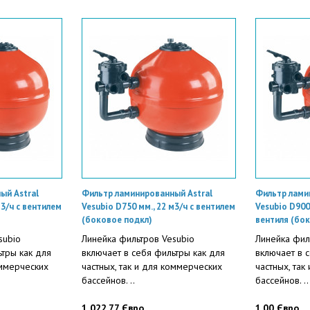
ый Astral
Фильтр ламинированный Astral
Фильтр лами
м3/ч с вентилем
Vesubio D750 мм., 22 м3/ч с вентилем
Vesubio D900
(боковое подкл)
вентиля (бо
subio
Линейка фильтров Vesubio
Линейка фил
ьтры как для
включает в себя фильтры как для
включает в 
оммерческих
частных, так и для коммерческих
частных, так
бассейнов. ..
бассейнов. ..
1 022.77 Євро
1.00 Євро