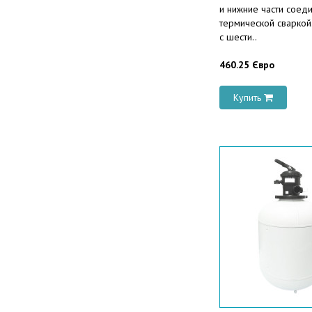
и нижние части соед
термической сваркой
с шести..
460.25 Євро
Купить