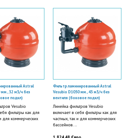
нированный Astral
Фильтр ламинированный Astral
 мм., 32 м3/ч без
Vesubio D1050 мм., 43 м3/ч без
ковое подкл)
вентиля (боковое подкл)
ьтров Vesubio
Линейка фильтров Vesubio
себя фильтры как для
включает в себя фильтры как для
 и для коммерческих
частных, так и для коммерческих
бассейнов. ..
1 824.48 Євро