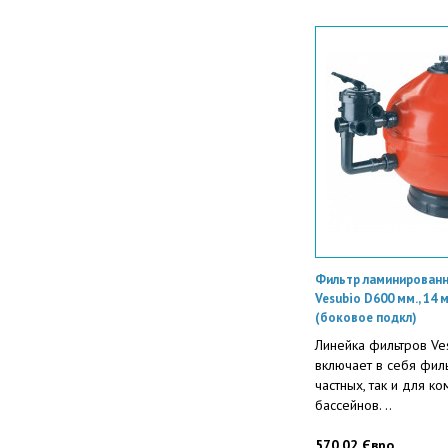
Фильтр ламинированн
Vesubio D600 мм., 14 
(боковое подкл)
Линейка фильтров Ve
включает в себя фил
частных, так и для к
бассейнов. ..
570.02 Євро