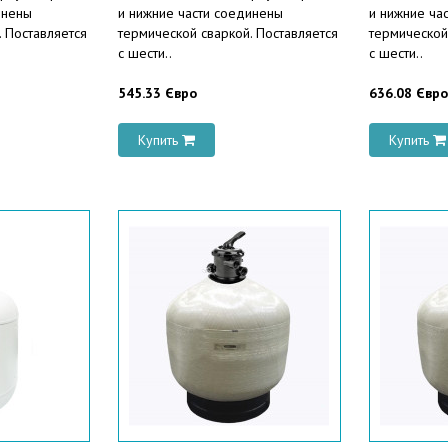
инены
и нижние части соединены
и нижние ча
. Поставляется
термической сваркой. Поставляется
термической
с шести..
с шести..
545.33 Євро
636.08 Євро
Купить
Купить