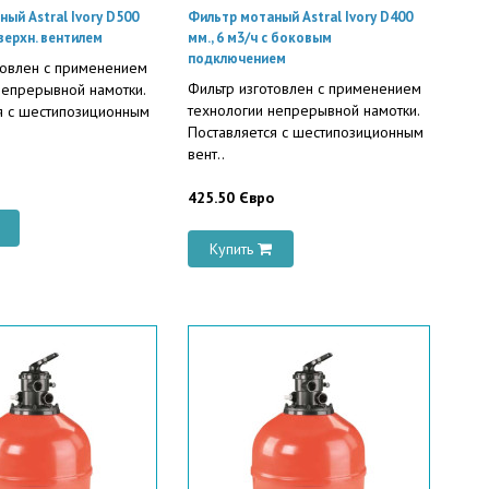
ый Astral Ivory D500
Фильтр мотаный Astral Ivory D400
 верхн. вентилем
мм., 6 м3/ч с боковым
подключением
товлен с применением
Фильтр изготовлен с применением
непрерывной намотки.
технологии непрерывной намотки.
я с шестипозиционным
Поставляется с шестипозиционным
вент..
425.50 Євро
Купить