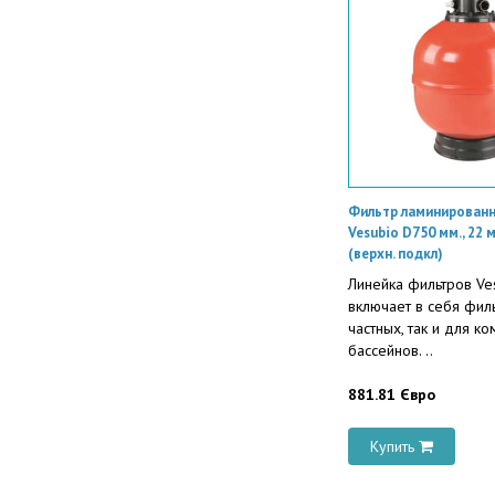
Фильтр ламинированн
Vesubio D750 мм., 22 
(верхн. подкл)
Линейка фильтров Ve
включает в себя фил
частных, так и для к
бассейнов. ..
881.81 Євро
Купить