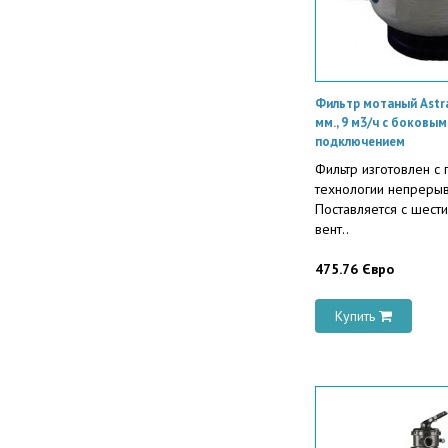
Фильтр мотаный Astra
мм., 9 м3/ч с боковым
подключением
Фильтр изготовлен с
технологии непрерыв
Поставляется с шест
вент..
475.76 Євро
Купить