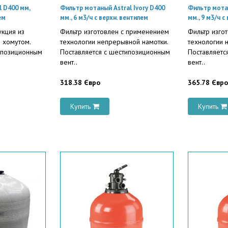
l D400 мм,
Фильтр мотаный Astral Ivory D400
Фильтр мотан
ем
мм., 6 м3/ч с верхн. вентилем
мм., 9 м3/ч с
кция из
Фильтр изготовлен с применением
Фильтр изго
и хомутом.
технологии непрерывной намотки.
технологии 
ипозиционным
Поставляется с шестипозиционным
Поставляетс
вент..
вент..
318.38 Євро
365.78 Євро
Купить
Купить