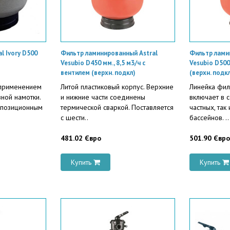
l Ivory D500
Фильтр ламинированный Astral
Фильтр лами
Vesubio D450 мм., 8,5 м3/ч с
Vesubio D500
вентилем (верхн. подкл)
(верхн. подк
 применением
Литой пластиковый корпус. Верхние
Линейка фил
ной намотки.
и нижние части соединены
включает в 
ипозиционным
термической сваркой. Поставляется
частных, так
с шести..
бассейнов. ..
481.02 Євро
501.90 Євро
Купить
Купить