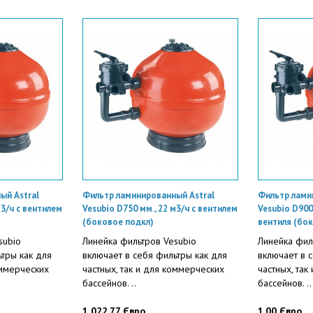
ый Astral
Фильтр ламинированный Astral
Фильтр лами
м3/ч с вентилем
Vesubio D750 мм., 22 м3/ч с вентилем
Vesubio D900
(боковое подкл)
вентиля (бо
subio
Линейка фильтров Vesubio
Линейка фил
ьтры как для
включает в себя фильтры как для
включает в 
оммерческих
частных, так и для коммерческих
частных, так
бассейнов. ..
бассейнов. ..
1 022.77 Євро
1.00 Євро