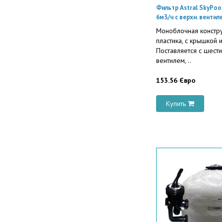
Фильтр Astral SkyPoo
6м3/ч с верхн. вентил
Моноблочная констру
пластика, с крышкой 
Поставляется с шест
вентилем, ..
153.56 Євро
Купить