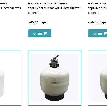
инены
и нижние части соединены
и нижние ча
. Поставляется
термической сваркой. Поставляется
термической
с шести..
с шести..
545.33 Євро
636.08 Євро
Купить
Купить