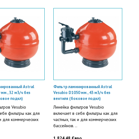
нированный Astral
Фильтр ламинированный Astral
 мм., 32 м3/ч без
Vesubio D1050 мм., 43 м3/ч без
ковое подкл)
вентиля (боковое подкл)
ьтров Vesubio
Линейка фильтров Vesubio
себя фильтры как для
включает в себя фильтры как для
 и для коммерческих
частных, так и для коммерческих
бассейнов. ..
1 824.48 Євро