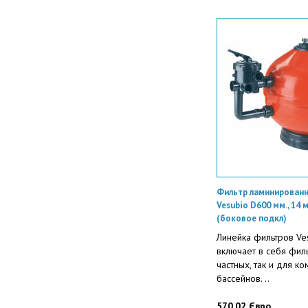
Фильтр ламинированн
Vesubio D600 мм., 14 
(боковое подкл)
Линейка фильтров Ve
включает в себя фил
частных, так и для к
бассейнов. ..
570.02 Євро