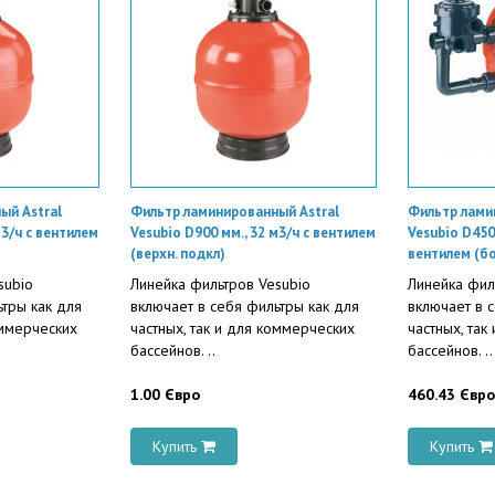
ый Astral
Фильтр ламинированный Astral
Фильтр лами
м3/ч с вентилем
Vesubio D900 мм., 32 м3/ч с вентилем
Vesubio D450 
(верхн. подкл)
вентилем (б
subio
Линейка фильтров Vesubio
Линейка фил
ьтры как для
включает в себя фильтры как для
включает в 
оммерческих
частных, так и для коммерческих
частных, так
бассейнов. ..
бассейнов. ..
1.00 Євро
460.43 Євро
Купить
Купить