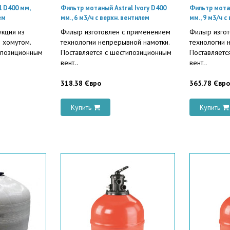
l D400 мм,
Фильтр мотаный Astral Ivory D400
Фильтр мотан
ем
мм., 6 м3/ч с верхн. вентилем
мм., 9 м3/ч с
кция из
Фильтр изготовлен с применением
Фильтр изго
и хомутом.
технологии непрерывной намотки.
технологии 
ипозиционным
Поставляется с шестипозиционным
Поставляетс
вент..
вент..
318.38 Євро
365.78 Євро
Купить
Купить