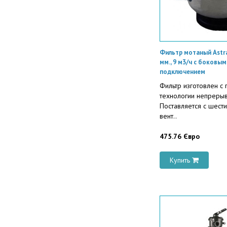
Фильтр мотаный Astra
мм., 9 м3/ч с боковым
подключением
Фильтр изготовлен с
технологии непрерыв
Поставляется с шест
вент..
475.76 Євро
Купить