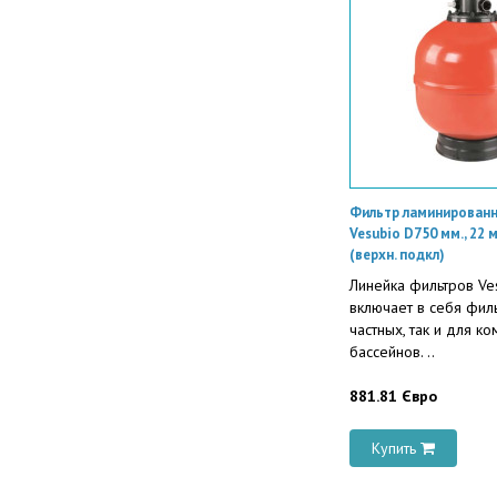
Фильтр ламинированн
Vesubio D750 мм., 22 
(верхн. подкл)
Линейка фильтров Ve
включает в себя фил
частных, так и для к
бассейнов. ..
881.81 Євро
Купить