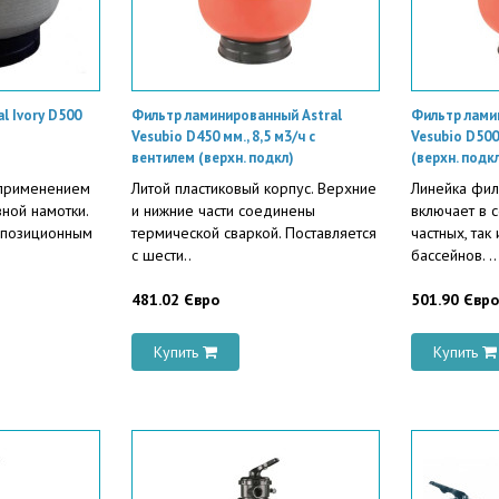
l Ivory D500
Фильтр ламинированный Astral
Фильтр лами
Vesubio D450 мм., 8,5 м3/ч с
Vesubio D500
вентилем (верхн. подкл)
(верхн. подк
 применением
Литой пластиковый корпус. Верхние
Линейка фил
ной намотки.
и нижние части соединены
включает в 
ипозиционным
термической сваркой. Поставляется
частных, так
с шести..
бассейнов. ..
481.02 Євро
501.90 Євро
Купить
Купить