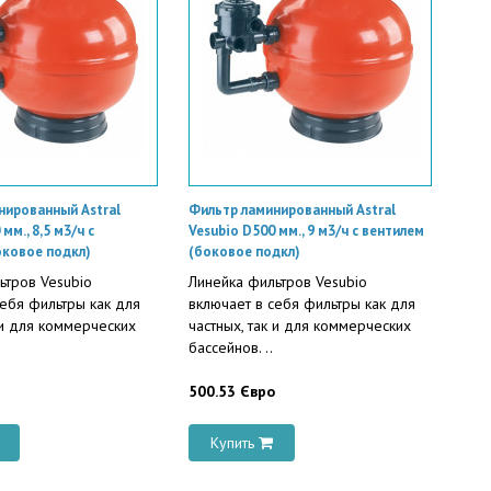
нированный Astral
Фильтр ламинированный Astral
мм., 8,5 м3/ч с
Vesubio D500 мм., 9 м3/ч с вентилем
оковое подкл)
(боковое подкл)
ьтров Vesubio
Линейка фильтров Vesubio
себя фильтры как для
включает в себя фильтры как для
 и для коммерческих
частных, так и для коммерческих
бассейнов. ..
500.53 Євро
Купить