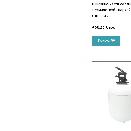
и нижние части соед
термической сваркой
с шести..
460.25 Євро
Купить