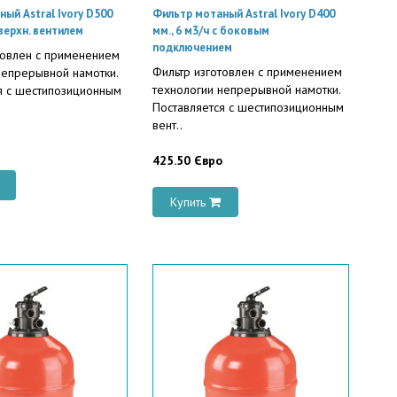
ый Astral Ivory D500
Фильтр мотаный Astral Ivory D400
 верхн. вентилем
мм., 6 м3/ч с боковым
подключением
товлен с применением
Фильтр изготовлен с применением
непрерывной намотки.
технологии непрерывной намотки.
я с шестипозиционным
Поставляется с шестипозиционным
вент..
425.50 Євро
Купить