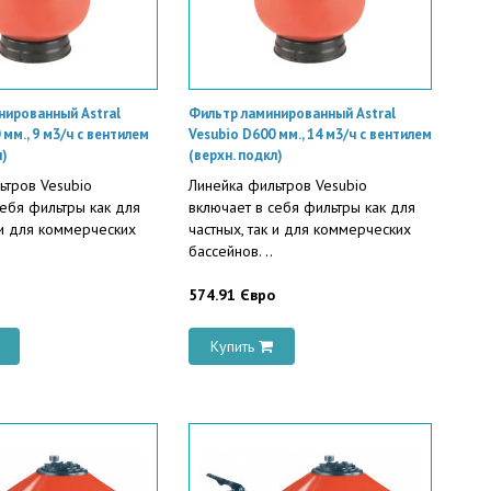
нированный Astral
Фильтр ламинированный Astral
 мм., 9 м3/ч с вентилем
Vesubio D600 мм., 14 м3/ч с вентилем
л)
(верхн. подкл)
ьтров Vesubio
Линейка фильтров Vesubio
себя фильтры как для
включает в себя фильтры как для
 и для коммерческих
частных, так и для коммерческих
бассейнов. ..
574.91 Євро
Купить