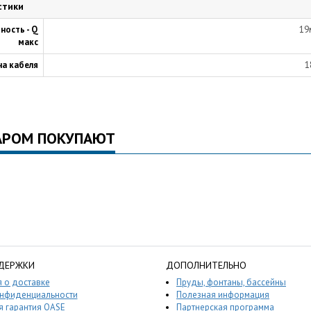
стики
ность - Q
19
макс
на кабеля
1
АРОМ ПОКУПАЮТ
ДЕРЖКИ
ДОПОЛНИТЕЛЬНО
 о доставке
Пруды, фонтаны, бассейны
онфиденциальности
Полезная информация
 гарантия OASE
Партнерская программа