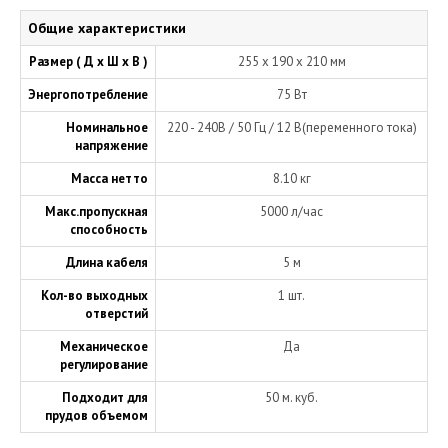
Общие характеристики
Размер ( Д х Ш х В )
255 x 190 x 210 мм
Энергопотребление
75 Вт
Номинальное
220 - 240В / 50 Гц / 12 В(переменного тока)
напряжение
Масса нетто
8.10 кг
Макс.пропускная
5000 л/час
способность
Длина кабеля
5 м
Кол-во выходных
1 шт.
отверстий
Механическое
Да
регулирование
Подходит для
50 м. куб.
прудов объемом