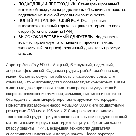
ПОДХОДЯЩИЙ ПЕРЕХОДНИК: Стандартизированный
выпускной воздухораспределитель обеспечивает простое
подключение к любой отдельной зоне объекта
НОВЫЙ МЕТАЛЛИЧЕСКИЙ КОРПУС: Прочный
высококачественный корпус защищен от брызг со всех
сторон (степень защиты IP44)
ВЫСОКОКАЧЕСТВЕННЫЙ ДВИГАТЕЛЬ: Надежность —
вот, что гарантирует этот мощный, прочный, тихий,
экономичный, энергоэффективный двигатель премиум-
класса.
Аэратор AquaOxy 5000 -
Мощный, бесшумный, надежный,
энергоэффективный. Садовые пруды с рыбой, особенно кои,
имеют более высокую потребность в кислороде воды. Это
означает, что животноводство соответствует конкретным видам
животных даже при повышении температуры и улучшенной
скорости разложения аммония, аммиака, нитритов и нитратов
благодаря лучшей микрофлоре, активируемой кислородом.
Поместите аэраторный насос AquaOxy 5000 с его компактными
размерами (260 мм x 195 мм x 210 мм) незаметно рядом с
технологией пруда. При установке на открытом воздухе прочный
металлический корпус гарантирует защиту от брызг согласно
классу защиты IP 44. Бесшумная технология двигателя
обеспечивает надежную и долгую работу. Насос аэратора