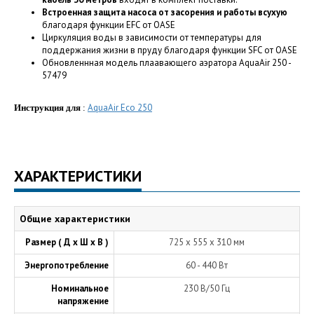
Встроенная защита насоса от засорения и работы всухую
благодаря функции EFC от OASE
Циркуляция воды в зависимости от температуры для
поддержания жизни в пруду благодаря функции SFC от OASE
Обновленнная модель плаавающего аэратора AquaAir 250 -
57479
AquaAir Eco 250
Инструкция для
:
ХАРАКТЕРИСТИКИ
Общие характеристики
Размер ( Д х Ш х В )
725 х 555 х 310 мм
Энергопотребление
60 - 440 Вт
Номинальное
230 В/50 Гц
напряжение