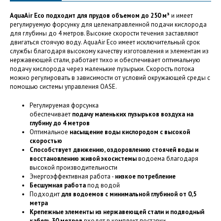
AquaAir Eco подходит для прудов объемом до 250 м³
и имеет
регулируемую форсунку для целенаправленной подачи кислорода
для глубины до 4 метров. Высокие скорости течения заставляют
двигаться стоячую воду. AquaAir Eco имеет исключительный срок
службы благодаря высокому качеству изготовления и элементам из
нержавеющей стали, работает тихо и обеспечивает оптимальную
подачу кислорода через маленькие пузырьки. Скорость потока
можно регулировать в зависимости от условий окружающей среды с
помощью системы управления OASE.
Регулируемая форсунка
обеспечивает
подачу маленьких пузырьков воздуха на
глубину до 4 метров
Оптимальное
насыщение воды кислородом с высокой
скоростью
Способствует движению, оздоровлению стоячей воды и
восстановлению живой экосистемы
водоема благодаря
высокой производительности
Энергоэффективная работа -
низкое потребление
Бесшумная работа
под водой
Подходит
для водоемов с минимальной глубиной от 0,5
метра
Крепежные элементы из нержавеющей стали и подводный
кабель 30 метров
входят в комплект поставки.