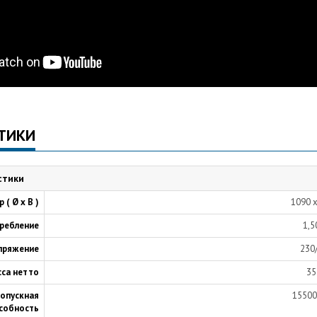
ТИКИ
стики
 ( Ø х В )
1090 
ребление
1,5
пряжение
230
са нетто
35
ропускная
15500
собность