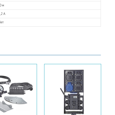
0 м
,2 А
Нет