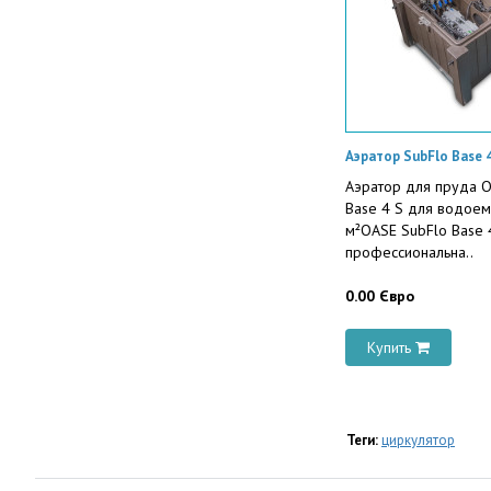
Аэратор SubFlo Base 
Аэратор для пруда O
Base 4 S для водое
м²OASE SubFlo Base 
профессиональна..
0.00 Євро
Купить
Теги:
циркулятор