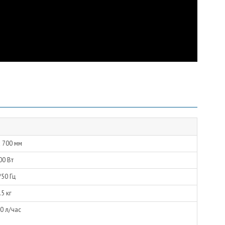
x 700 мм
00 Вт
/50 Гц
.5 кг
0 л/час