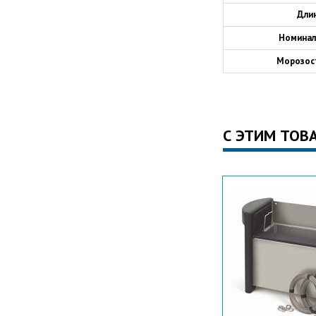
Дли
Номинал
Морозос
С ЭТИМ ТОВ