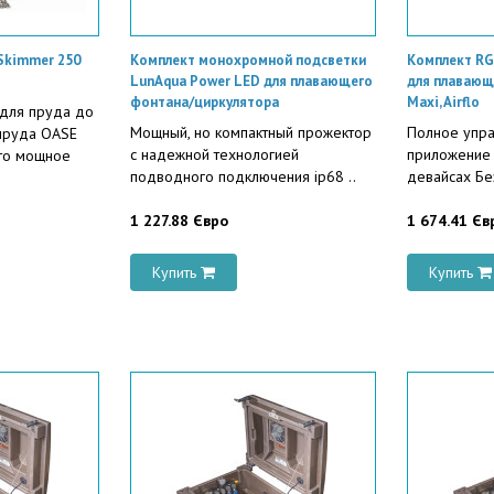
Skimmer 250
Комплект монохромной подсветки
Комплект RG
LunAqua Power LED для плавающего
для плавающ
фонтана/циркулятора
Maxi, Airflo
для пруда до
Мощный, но компактный прожектор
Полное упра
пруда OASE
с надежной технологией
приложение 
это мощное
подводного подключения ip68 ..
девайсах Без
1 227.88 Євро
1 674.41 Єв
Купить
Купить