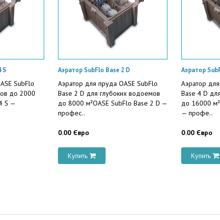
4 S
Аэратор SubFlo Base 2 D
Аэратор SubF
ASE SubFlo
Аэратор для пруда OASE SubFlo
Аэратор для
мов до 2000
Base 2 D для глубоких водоемов
Base 4 D дл
4 S —
до 8000 м²OASE SubFlo Base 2 D —
до 16000 м²
профес..
— профе..
0.00 Євро
0.00 Євро
Купить
Купить