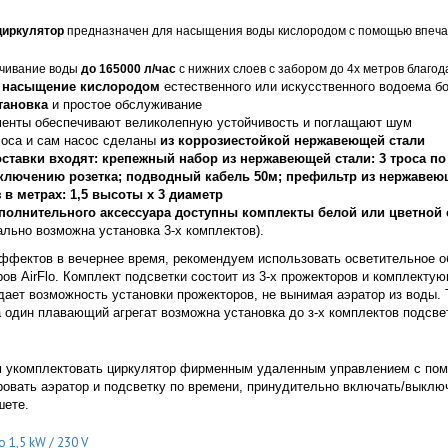
циркулятор
предназначен для насыщения воды кислородом с помощью впеча
чивание воды
до 165000 л/час
с нижних слоев с забором до 4х метров благод
е
насыщение кислородом
естественного или искусственного водоема бо
тановка
и простое обслуживание
енты обеспечивают великолепную устойчивость и поглащают шум
оса и сам насос сделаны
из коррозиестойкой нержавеющей стали
оставки входят: крепежный набор из нержавеющей стали: 3 троса п
дключению розетка; подводный кабель 50м; префильтр из нержавею
в метрах: 1,5 высоты х 3 диаметр
ополнительного аксессуара доступны комплекты белой или цветной
ально возможна установка 3-х комплектов).
фектов в вечернее время, рекомендуем использовать осветительное 
ов AirFlo. Комплект подсветки состоит из 3-х прожекторов и комплекту
дает возможность установки прожекторов, не вынимая аэратор из воды.
 один плавающий агрегат возможна установка до з-х комплектов подсв
м укомплектовать циркулятор фирменным удаленным управлением с по
овать аэратор и подсветку по времени, принудительно включать/выклю
шете.
lo 1,5 kW / 230 V