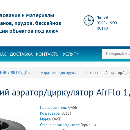
дование и материалы
Пн. - сб.
анов, прудов, бассейнов
08:00 - 19:00
RU
|
UA
ция объектов под ключ
НАС
ДОСТАВКА
КОНТАКТЫ
УСЛУГИ
НИЕ ДЛЯ ПРУДОВ
Аэраторы для пруда
Плавающий аэратор/цирку
й аэратор/циркулятор AirFlo 1,
Производитель:
OASE
Код товара:
50183
Марка:
OASE
Страна производителя:
Германия