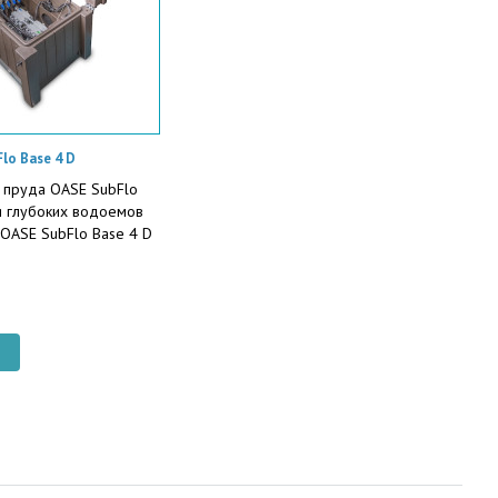
lo Base 4 D
 пруда OASE SubFlo
я глубоких водоемов
OASE SubFlo Base 4 D