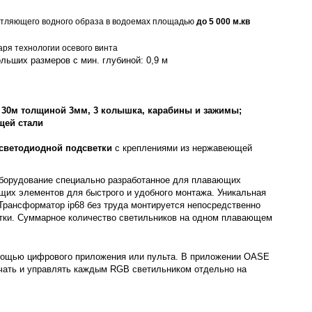
тляющего водного образа в водоемах площадью
до 5 000 м.кв
аря технологии осевого винта
льших размеров с мин. глубиной: 0,9 м
о 30м толщиной 3мм, 3 колышка, карабины и зажимы;
щей стали
 светодиодной подсветки
с креплениями из нержавеющей
оборудование специально разработанное для плавающих
ющих элементов для быстрого и удобного монтажа. Уникальная
 Трансформатор ip68 без труда монтируется непосредственно
етки. Суммарное количество светильников на одном плавающем
мощью цифрового приложения или пульта. В приложении OASE
чать и управлять каждым RGB светильником отдельно на