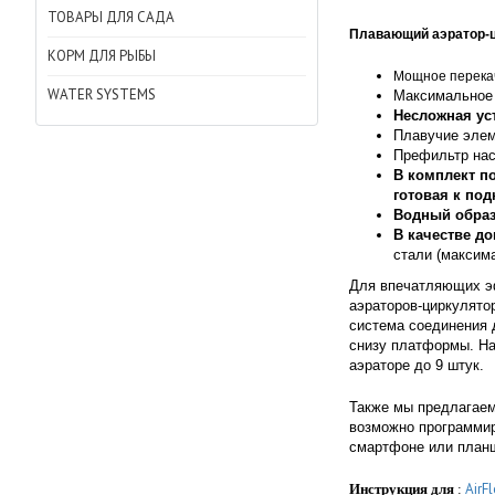
ТОВАРЫ ДЛЯ САДА
Плавающий аэратор-
КОРМ ДЛЯ РЫБЫ
Мощное перека
WATER SYSTEMS
Максимально
Несложная ус
Плавучие элем
Префильтр нас
В комплект п
готовая к по
Водный образ 
В качестве д
стали (максим
Для впечатляющих эф
аэраторов-циркулятор
система соединения 
снизу платформы. На
аэраторе до 9 штук.
Также мы предлагае
возможно программир
смартфоне или план
AirF
Инструкция для
: