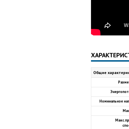
ХАРАКТЕРИС
Общие характери
Размер
Энергопот
Номинальное на
Мас
Макс.п
спо