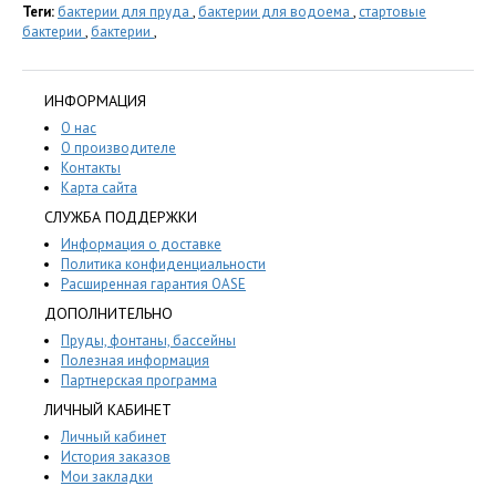
Теги:
бактерии для пруда
,
бактерии для водоема
,
стартовые
бактерии
,
бактерии
,
ИНФОРМАЦИЯ
О нас
О производителе
Контакты
Карта сайта
СЛУЖБА ПОДДЕРЖКИ
Информация о доставке
Политика конфиденциальности
Расширенная гарантия OASE
ДОПОЛНИТЕЛЬНО
Пруды, фонтаны, бассейны
Полезная информация
Партнерская программа
ЛИЧНЫЙ КАБИНЕТ
Личный кабинет
История заказов
Мои закладки