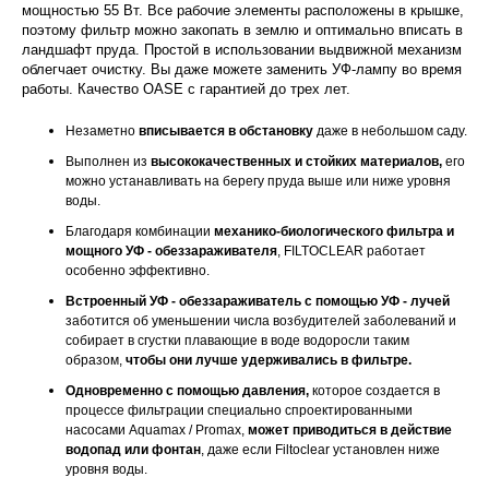
мощностью 55 Вт. Все рабочие элементы расположены в крышке,
поэтому фильтр можно закопать в землю и оптимально вписать в
ландшафт пруда. Простой в использовании выдвижной механизм
облегчает очистку. Вы даже можете заменить УФ-лампу во время
работы. Качество OASE с гарантией до трех лет.
Незаметно
вписывается в обстановку
даже в небольшом саду.
Выполнен из
высококачественных и стойких материалов,
его
можно устанавливать на берегу пруда выше или ниже уровня
воды.
Благодаря комбинации
механико-биологического фильтра и
мощного УФ - обеззараживателя
, FILTOCLEAR работает
особенно эффективно.
Встроенный УФ - обеззараживатель с помощью УФ - лучей
заботится об уменьшении числа возбудителей заболеваний и
собирает в сгустки плавающие в воде водоросли таким
образом,
чтобы они лучше удерживались в фильтре.
Одновременно с помощью давления,
которое создается в
процессе фильтрации специально спроектированными
насосами Aquamax / Promax,
может приводиться в действие
водопад или фонтан
, даже если Filtoclear установлен ниже
уровня воды.