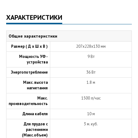
ХАРАКТЕРИСТИКИ
Общие характеристики
Размер ( Д х Ш х В )
207х228х130 мм
Мощность УФ -
9 Вт
устройства
Энергопотребление
36 Вт
Макс. высота
1.8 м
нагнетания
Макс.
1500 л/час
производительность
Длина кабеля
10 м
Для прудов с
3 м. куб.
растениями
(Макс.объем)