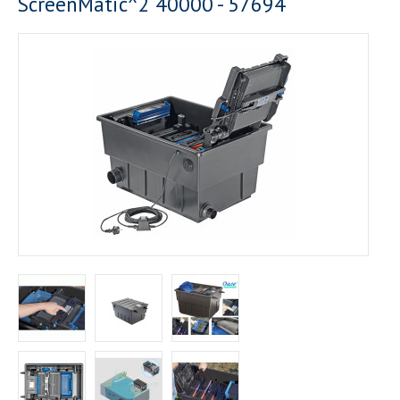
ScreenMatic^2 40000 - 57694