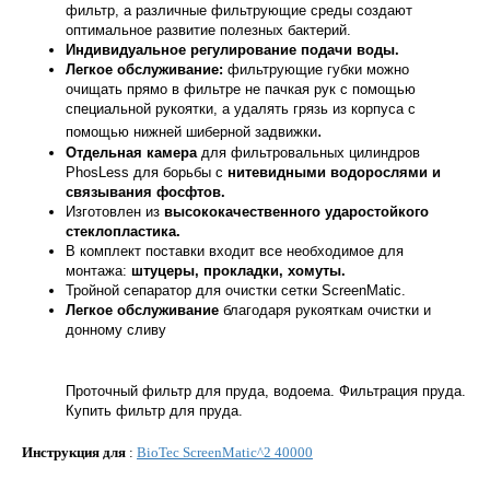
фильтр, а различные фильтрующие среды создают
оптимальное развитие полезных бактерий.
Индивидуальное регулирование подачи воды.
Легкое обслуживание:
фильтрующие губки можно
очищать прямо в фильтре не пачкая рук с помощью
специальной рукоятки, а удалять грязь из корпуса с
.
помощью нижней шиберной задвижки
Отдельная камера
для фильтровальных цилиндров
PhosLess для борьбы с
нитевидными водорослями и
связывания фосфтов.
Изготовлен из
высококачественного ударостойкого
стеклопластика.
В комплект поставки входит все необходимое для
монтажа:
штуцеры, прокладки, хомуты.
Тройной сепаратор для очистки сетки ScreenMatic.
Легкое обслуживание
благодаря рукояткам очистки и
донному сливу
Проточный фильтр для пруда, водоема. Фильтрация пруда.
Купить фильтр для пруда.
Инструкция для
:
BioTec ScreenMatic^2 40000