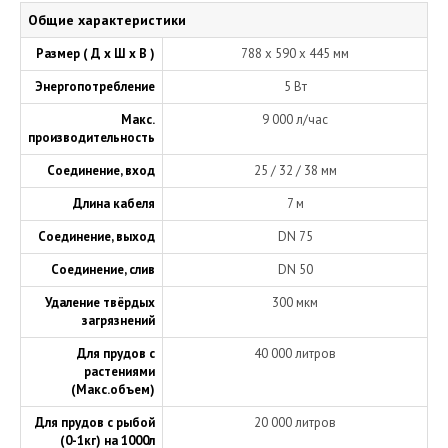
Общие характеристики
Размер ( Д х Ш х В )
788 х 590 х 445 мм
Энергопотребление
5 Вт
Макс.
9 000 л/час
производительность
Соединение, вход
25 / 32 / 38 мм
Длина кабеля
7 м
Соединение, выход
DN 75
Соединение, слив
DN 50
Удаление твёрдых
300 мкм
загрязнений
Для прудов с
40 000 литров
растениями
(Макс.объем)
Для прудов с рыбой
20 000 литров
(0-1кг) на 1000л