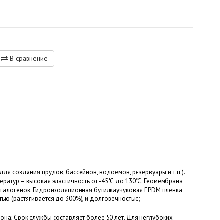
В сравнение
 создания прудов, бассейнов, водоемов, резервуары и т.п.).
ратур – высокая эластичность от -45˚С до 130˚С. Геомембрана
 галогенов. Гидроизоляционная бутилкаучуковая EPDM пленка
ью (растягивается до 300%), и долговечностью;
на; Срок службы составляет более 50 лет. Для неглубоких