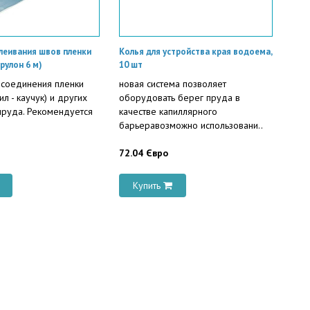
леивания швов пленки
Колья для устройства края водоема,
рулон 6 м)
10 шт
 соединения пленки
новая система позволяет
ил - каучук) и других
оборудовать берег пруда в
пруда. Рекомендуется
качестве капиллярного
барьеравозможно использовани..
72.04 Євро
Купить