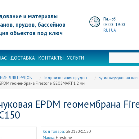
дование и материалы
Пн. - сб.
анов, прудов, бассейнов
08:00 - 19:00
RU
|
UA
ция объектов под ключ
НАС
ДОСТАВКА
КОНТАКТЫ
УСЛУГИ
НИЕ ДЛЯ ПРУДОВ
Гидроизоляция прудов
Бутил каучуковая пле
EPDM геомембрана Firestone GEOSMART 1,2 мм
чуковая EPDM геомембрана Fire
C150
Код товара:
GEO120RC150
Марка:
Firestone