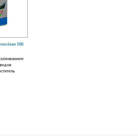
imoclean 500
склеиванием
 видов
иститель