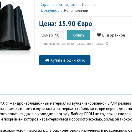
Страна производителя:
Испания
Доступность:
Нет в наличии
Цена: 15.90 Євро
В избранное
Кол-во
Минимальное кол-во для заказа этого товара: 90.
Купить в один клик
RT – гидроизоляционный материал из вулканизированной EPDM резины для
ультрафиолетовому излучению и размерная стабильность при перепаде темпе
онтироваться даже в холодную погоду. Лайнер EPDM не содержит хлора и
им покрытием, которое характеризуется морозостойкостью, большой гибкост
 высокой устойчивостью к ультрафиолетовому излучению и воздействию озо