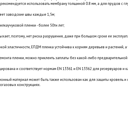
рекомендуется использовать мембрану толщиной 0.8 мм, а для прудов с глу
еет заводские швы каждые 1,5м;
илкаучуковой пленки - более 50ти лет;
хает, поэтому, нет риска разрушения, даже при большом сроке ее эксплуат
ой эластичности, ЕПДМ пленка устойчива к корням деревьев и растений, а 
монта пленки, можно приклеить заплаты без какой-либо предварительной
ирована и соответствует нормам EN 13361 и EN 13362 для резервуаров и к
нный материал может быть также использован как для защиты кровель и 
огазовых конструкциях.