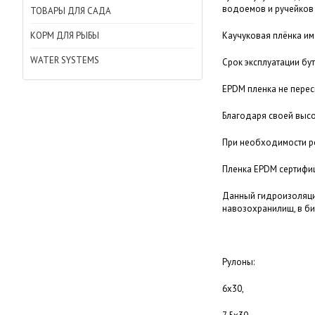
водоемов и ручейков 
ТОВАРЫ ДЛЯ САДА
КОРМ ДЛЯ РЫБЫ
Каучуковая плёнка им
WATER SYSTEMS
Срок эксплуатации бут
EPDM пленка не пересы
Благодаря своей высок
При необходимости ре
Пленка EPDM сертифиц
Данный гидроизоляцио
навозохранилищ, в би
Рулоны:
6х30,