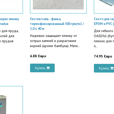
через пленку
Геотекстиль - фильц
Скотч для ск
Tradux
термофиксированный 500 грм/м2 /
EPDM и PVC (
2,0 x 40 м
 для пруда,
Для гибкого
Надежно защищает пленку от
стей для
OASEfol (бут
острых камней и разрастания
я прудов
пленок для 
корней (кроме бамбука). Мате..
п..
6.88 Євро
74.95 Євро
Купить
Купить