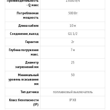
Производительность
15000 л/ч
- Q макс
Потребляемая
500 Вт
мощность
Длина кабеля
10 м
Соединение, выход
G1 1/2
Гарантия
2г
Глубина погружения
7 м
макс.
Диаметр
25
загрязнений мм
Минимальный
50
уровень всасывания
мм
Тип датчика
поплавковый выключатель
Класс безопасности
IP X8
(IP)