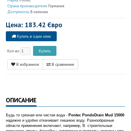
Марка:
Pontec
Страна производителя:
Германия
Доступность:
В наличии
Цена: 183.42 Євро
Купить в один клик
Кол-во
В избранное
В сравнение
ОПИСАНИЕ
Будь то грязная или чистая вода -
Pontec PondoDrain Mud 15000
надежно и удобно откачивает лишнюю воду. Разнообразные
области применения включают, например, B. строительные
площадки, пруды, бассейны, затопленные подвалы, колодцы или