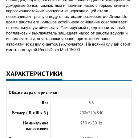
дождевые бочки. Компактный и прочный насос с термостойким и
коррозионностойким корпусом из нержавеющей стали
перекачивает грязную воду с частицами размером до 25 мм. Во
время работы его большое устойчивое основание обеспечивает
оптимальную устойчивость. Фиксируемый предохранительный
поплавковый выключатель защищает насос от работы всухую и
используется для установки уровня, при котором насос
автоматически включается/выключается. На всякий случай стоит
иметь под рукой PondoDrain Mud 15000.
ХАРАКТЕРИСТИКИ
Общие характеристики
Вес
5.5
Размер ( Д х Ш х В )
200х210х340
Номинальное
230 V /50 Hz
напряжение