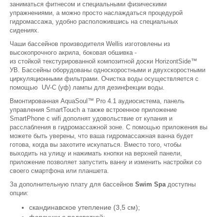
заниматься фитнесом и специальными физическими
упражнениями, а можно просто наслаждаться процедурой
гидромассажа, удобно расположившись на специальных
сидениях.
Чаши бассейнов производителя Wellis изготовлены из
высокопрочного акрила, боковая обшивка -
из
стойкой текстурированной композитной доски HorizontSide™
УВ. Бассейны оборудованы односкоростными и двухскоростными
циркуляционными фильтрами. Очистка воды осуществляется с
помощью UV-C (уф) лампы для дезинфекции воды.
Вмонтированная AquaSoul™ Pro 4.1 аудиосистема, панель
управления SmartTouch а также встроенное приложение
SmartPhone с wifi дополнят удовольствие от купания и
расслабления в гидромассажной зоне. С помощью приложения вы
можете быть уверены, что ваша гидромассажная ванна будет
готова, когда вы захотите искупаться. Вместо того, чтобы
выходить на улицу и нажимать кнопки на верхней панели,
приложение позволяет запустить ванну и изменить настройки со
своего смартфона или планшета.
За дополнительную плату для бассейнов
Swim Spa
доступны
опции:
скандинавское утепление (3,5 см);