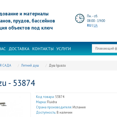
дование и материалы
Пн. - сб.
анов, прудов, бассейнов
08:00 - 19:00
RU
|
UA
ция объектов под ключ
НАС
ДОСТАВКА
КОНТАКТЫ
УСЛУГИ
Я САДА
Летний душ
Душ Iguazu
zu - 53874
Код товара:
53874
Марка:
Fluidra
Страна производителя:
Испания
Доступность:
В наличии