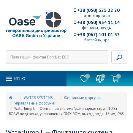
+38 (050) 325 22 20
отдел продаж
+38 (050) 954 11 14
фонтаны, пруды
+38 (067) 101 01 57
бассейны, spa
0
0
0
MEНЮ
WATER SYSTEMS
Фонтанные форсунки
Управляемые форсунки
WaterJump L — Фонтанная система "ламинарная струя", 10 Вт
RGBW подсветка, управляемая DMX-RDM, выход воды 18 мм, IP68
WaterJump L — Фонтанная система