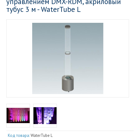
управлением DMX-RDM, акриловый
тубус 3 м - WaterTube L
Код товара:
WaterTube L