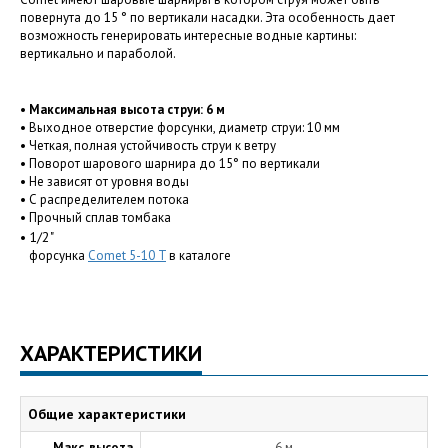
повернута до 15 ° по вертикали насадки. Эта особенность дает
возможность генерировать интересные водные картины:
вертикально и параболой.
• Максимальная высота струи: 6 м
• Выходное отверстие форсунки, диаметр струи: 10 мм
• Четкая, полная устойчивость струи к ветру
• Поворот шарового шарнира до 15° по вертикали
• Не зависят от уровня воды
• С распределителем потока
• Прочный сплав томбака
1/2"
•
форсунка
Comet 5-10 T
в каталоге
ХАРАКТЕРИСТИКИ
Общие характеристики
Макс. высота
6 м