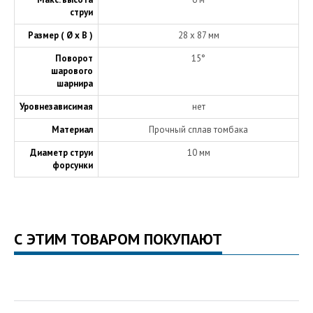
струи
Размер ( Ø х В )
28 x 87 мм
Поворот
15°
шарового
шарнира
Уровнезависимая
нет
Материал
Прочный сплав томбака
Диаметр струи
10 мм
форсунки
С ЭТИМ ТОВАРОМ ПОКУПАЮТ