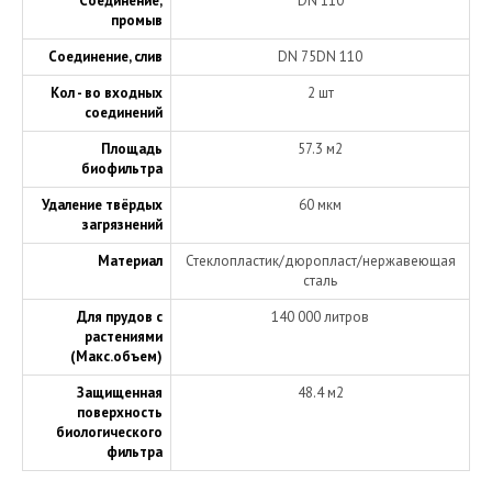
Соединение,
DN 110
промыв
Соединение, слив
DN 75DN 110
Кол - во входных
2 шт
соединений
Площадь
57.3 м2
биофильтра
Удаление твёрдых
60 мкм
загрязнений
Материал
Стеклопластик/дюропласт/нержавеющая
сталь
Для прудов с
140 000 литров
растениями
(Макс.объем)
Защищенная
48.4 м2
поверхность
биологического
фильтра