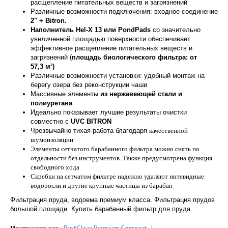
расщепление питательных веществ и загрязнений
Различные возможности подключения: входное соединение
2" + Bitron.
Наполнитель Hel-X 13 или PondPads
со значительно
увеличенной площадью поверхности обеспечивает
эффективное расщепление питательных веществ и
загрязнений
(
площадь биологического фильтра: от
57,3
м²)
Различные возможности установки: удобный монтаж на
берегу озера без реконструкции чаши
Массивные элементы
из нержавеющей стали и
полиуретана
Идеально показывает лучшие результаты очистки
совместно с
UVC BITRON
Чрезвычайно тихая работа благодаря
качественной
шумоизоляции
Элементы сетчатого барабанного фильтра можно снять по
отдельности без инструментов. Также предусмотрена функция
свободного хода
Скребки на сетчатом фильтре надежно удаляют нитевидные
водоросли и другие крупные частицы из барабан
Фильтрация пруда, водоема премиум класса. Фильтрация прудов
большой площади. Купить барабанный фильтр для пруда.