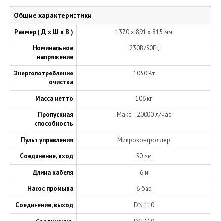
Общие характеристики
Размер ( Д х Ш х В )
1370 х 891 х 815 мм
Номинальное
230В/50Гц
напряжение
Энергопотребление
1050 Вт
очистка
Масса нетто
106 кг
Пропускная
Макс. - 20000 л/час
способность
Пульт управления
Микроконтроллер
Соединение, вход
50 мм
Длина кабеля
6 м
Насос промыва
6 бар
Соединение, выход
DN 110