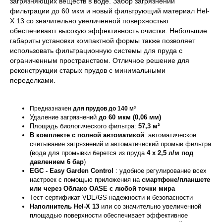
загрязняющих веществ в воде. Забор загрязнений
фильтрации до 60 мкм и новый фильтрующий материал Hel-
X 13 со значительно увеличенной поверхностью
обеспечивают высокую эффективность очистки. Небольшие
габариты
установки компактной формы также позволяет
использовать фильтрационную системы для пруда с
ограниченным пространством. Отличное решение для
реконструкции старых прудов с минимальными
переделками.
Предназначен
для прудов до 140 м³
Удаление загрязнений
до 60 мкм (0,06 мм)
Площадь биологического фильтра:
57,3
м²
В комплекте с полной автоматикой
: автоматическое
считывание загрязнений и автоматический промыв фильтра
(вода для промывки берется из пруда
4 х 2,5 л/м под
давлением 6 бар
)
EGC - Easy Garden Control
: удобное регулирование всех
настроек с помощью приложения на
смартфоне/планшете
или через Облако OASE с любой точки мира
Тест-сертификат VDE/GS надежности и безопасности
Наполнитель Hel-X 13
или со значительно увеличенной
площадью поверхности обеспечивает эффективное