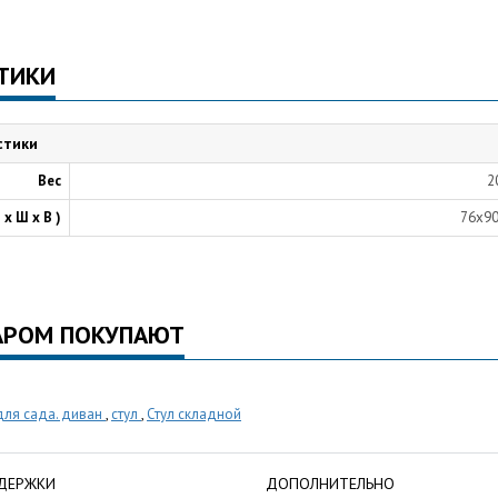
ТИКИ
стики
Вес
2
 х Ш х В )
76x9
АРОМ ПОКУПАЮТ
для сада. диван
,
стул
,
Стул складной
ДЕРЖКИ
ДОПОЛНИТЕЛЬНО